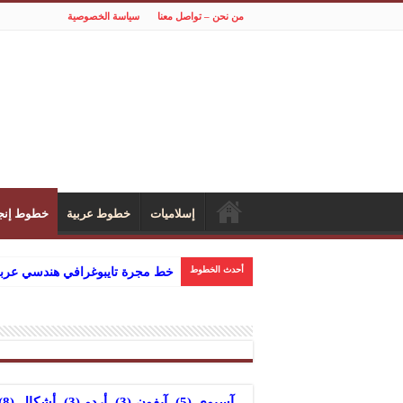
من نحن – تواصل معنا
سياسة الخصوصية
إسلاميات
خطوط عربية
خطوط إنجل
أحدث الخطوط
خط مجرة تايبوغرافي هندسي عربي
آسيوي
(5)
آيفون
(3)
أردو
(3)
أشكال
(8)