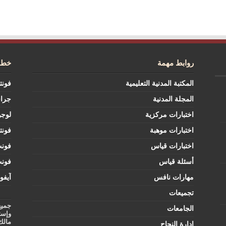
روابط مهمة
خطوط
المكتبة المدنية التعليمية
فونت
المجلة المدنية
جرا
اختبارات مركزية
لوجو
اختبارات موهبة
فونت
اختبارات قياس
فون
أسئلة قياس
فون
مهارات نافس
آيفو
تجميعات
جميع
الجامعات
وإست
مالك
إدارة النجاح