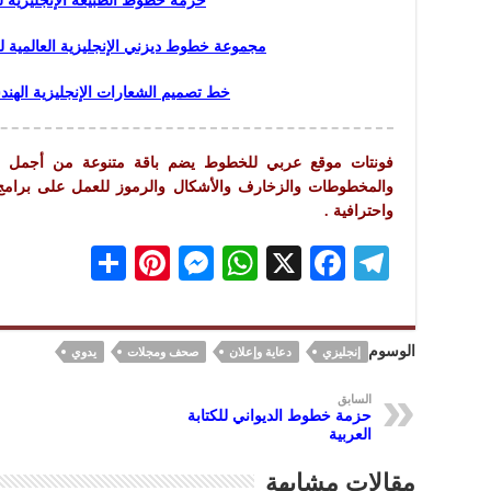
حزمة خطوط الطبيعة الإنجليزية للع
مجموعة خطوط ديزني الإنجليزية العالمية للع
خط تصميم الشعارات الإنجليزية الهن
فونتات موقع عربي للخطوط يضم باقة متنوعة من أجمل وأح
والمخطوطات والزخارف والأشكال والرموز للعمل على برامج الت
واحترافية .
S
Pi
M
W
X
F
Te
h
nt
es
h
ac
le
ar
er
se
at
eb
gr
الوسوم
إنجليزي
دعاية وإعلان
صحف ومجلات
يدوي
e
es
n
s
oo
a
t
ge
A
k
m
السابق
حزمة خطوط الديواني للكتابة
r
p
العربية
p
مقالات مشابهة