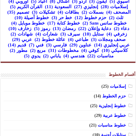
آسيوي
(5)
آيفون
(3)
أردو
(3)
أشكال
(8)
أعياد
(5)
أوروبي
(4)
إسلاميات
(28)
إنجليزي
(27)
السعودية
(11)
القرآن الكريم
(5)
المصحف
(4)
بسملات
(2)
بطاقات
(4)
تشكيلات
(3)
تصميم
(35)
ثلث
(2)
حزم خطوط
(12)
خط حر
(3)
خطوط أصيلة
(10)
خطوط سانس Sans
(2)
خطوط كتابة
(17)
خطوط موبايل
(4)
دعاء
(2)
دعاية وإعلان
(22)
رمضان
(13)
رموز
(5)
زخارف
(10)
زخرفي
(4)
ستايل
(10)
سيرف
(3)
شعارات
(4)
شهادات
(2)
صحف ومجلات
(3)
طباعي
(4)
عائلة خطوط
(2)
عربي
(29)
عربي إنجليزي
(14)
عناوين
(29)
فارسي
(3)
فني
(7)
قديم
(14)
كلاسيكي
(10)
كوفي
(4)
مخطوطات
(31)
مربع
(2)
مطور
(2)
مناسبات
(22)
هندسي
(4)
ياباني
(2)
يدوي
(5)
أقسام الخطوط
إسلاميات
(25)
حزم الخطوط
(14)
خطوط إنجليزية
(25)
خطوط عربية
(29)
خطوط مناسبات
(21)
ستايلات أجنبية
(10)