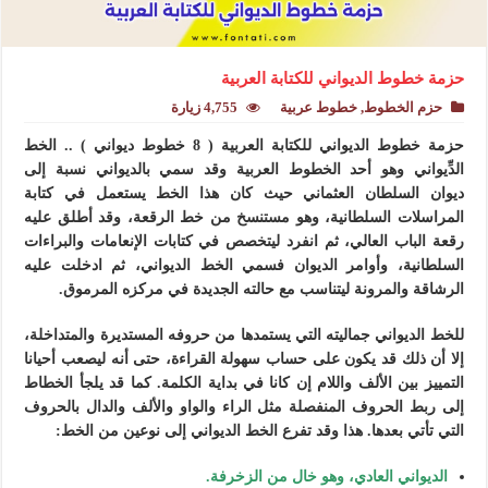
حزمة خطوط الديواني للكتابة العربية
حزم الخطوط
,
خطوط عربية
4,755 زيارة
حزمة خطوط الديواني للكتابة العربية ( 8 خطوط ديواني ) .. الخط
الدِّيواني وهو أحد الخطوط العربية وقد سمي بالديواني نسبة إلى
ديوان السلطان العثماني حيث كان هذا الخط يستعمل في كتابة
المراسلات السلطانية، وهو مستنسخ من خط الرقعة، وقد أطلق عليه
رقعة الباب العالي، ثم انفرد ليتخصص في كتابات الإنعامات والبراءات
السلطانية، وأوامر الديوان فسمي الخط الديواني، ثم ادخلت عليه
الرشاقة والمرونة ليتناسب مع حالته الجديدة في مركزه المرموق.
للخط الديواني جماليته التي يستمدها من حروفه المستديرة والمتداخلة،
إلا أن ذلك قد يكون على حساب سهولة القراءة، حتى أنه ليصعب أحيانا
التمييز بين الألف واللام إن كانا في بداية الكلمة. كما قد يلجأ الخطاط
إلى ربط الحروف المنفصلة مثل الراء والواو والألف والدال بالحروف
التي تأتي بعدها. هذا وقد تفرع الخط الديواني إلى نوعين من الخط:
الديواني العادي، وهو خال من الزخرفة.