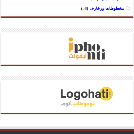
مخطوطات وزخارف
(38)