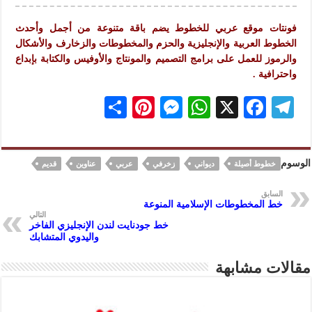
فونتات موقع عربي للخطوط يضم باقة متنوعة من أجمل وأحدث
الخطوط العربية والإنجليزية والحزم والمخطوطات والزخارف والأشكال
والرموز للعمل على برامج التصميم والمونتاج والأوفيس والكتابة بإبداع
واحترافية .
S
Pi
M
W
X
F
Te
h
nt
es
h
ac
le
ar
er
se
at
eb
gr
الوسوم
خطوط أصيلة
ديواني
زخرفي
عربي
عناوين
قديم
e
es
n
s
oo
a
t
ge
A
k
m
السابق
خط المخطوطات الإسلامية المنوعة
r
p
التالي
خط جودنايت لندن الإنجليزي الفاخر
p
واليدوي المتشابك
مقالات مشابهة