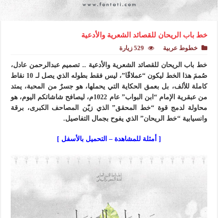
خط باب الريحان للقصائد الشعرية والأدعية
خطوط عربية
529 زيارة
خط باب الريحان للقصائد الشعرية والأدعية .. تصميم عبدالرحمن عادل،
صُممَ هذا الخط ليكون “عملاقًا”، ليس فقط بطوله الذي يصل لـ 10 نقاط
كاملة للألف، بل بعمق الحكاية التي يحملها، هو جسرٌ من المحبة، يمتد
من عبقرية الإمام “ابن البواب” عام 1022م، ليصافح شاشاتكم اليوم، هو
محاولة لدمج قوة “خط المحقق” الذي زيّن المصاحف الكبرى، برقة
وانسيابية “خط الريحان” الذي يفوح بجمال التفاصيل.
[ أمثلة للمشاهدة – التحميل بالأسفل ]