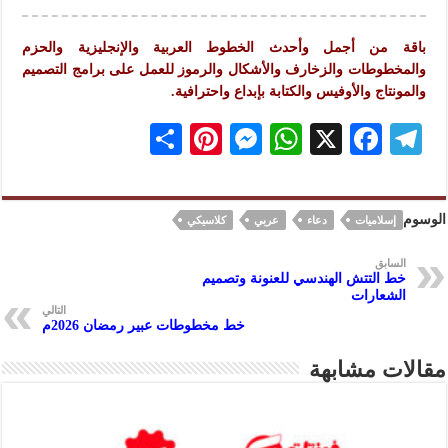
باقة من أجمل وأحدث الخطوط العربية والإنجليزية والحزم
والمخطوطات والزخارف والأشكال والرموز للعمل على برامج التصميم
والمونتاج والأوفيس والكتابة بإبداع واحترافية.
S
Pi
M
W
X
F
Te
h
nt
es
h
ac
le
ar
er
se
at
eb
gr
الوسوم
إسلاميات
دعاء
عربي
كلاسيكي
e
es
n
s
oo
a
t
ge
A
k
m
السابق
خط التتش الهندسي للعنونة وتصميم
r
p
الشعارات
التالي
p
خط مخطوطات عبير رمضان 2026م
مقالات مشابهة