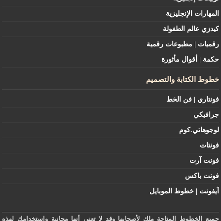
المهارات الإنجليزية
كيدزي عالم الطفولة
رقميات | مطبوعات رقمية
حكمة | أقوال مأثورة
خطوط الكتابة والتصميم
فونتاري | فن الخط
جرافيكي
لوجوهاتي.كوم
فونتات
فونت آرت
فونت باكس
آيفونت | خطوط الموبايل
جميع الخطوط المتاحة ملك لأصحابها وقد لا تعني أنها مجانية وإستخدامك لهذه