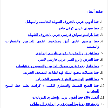
شاهد أيضا :
خط أدوبي عربي بالحروف الطويلة للحاسب والموبايل
خط سيدني عربي كوفي فاخر
خط باراستو سواش فارسي عربي بالحروف الطويلة
خط برسيم عادي أنيق ومشخبط عفوي للعناوين والشعارات
والتصميم
خط تيتر زيبر المخربش عربي فارسي إنجليزي
خط العرض زايرو الفني عربي فارسي لاتيني
خط فلفل رقعة عربي سميك للعناوين والنصوص والاقتباسات
خط بسملات مجمع الملك فهد لطباعة المصحف الشريف
خط التتش الهندسي للعنونة وتصميم الشعارات
خط النسخ البسيط والسطري للكتب + كراسة تعليم خط النسخ
للمبتدئين
أفضل (30) خط آيفون عربي وإنجليزي للموبايلات
حزمة (10) خطوط آيفون عربي إنجليزي للموبايلات