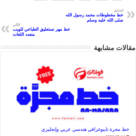
e
es
n
s
oo
a
t
ge
A
k
m
السابق
خط مخطوطات محمد رسول الله
r
p
صلى الله عليه وسلم
التالي
p
خط مهر نستعليق الطباعي للويب
متعدد اللغات
مقالات مشابهة
خط مجرة تايبوغرافي هندسي عربي وإنجليزي