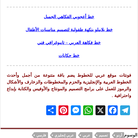
خط أعجوبي الفكاهي الجميل
خط بلابيلو بنكهة طفولية لتصميم مناسبات الأطفال
خط فكاهة العربي – تايبوغرافي فني
خط حكايات
فونتات موقع عربي للخطوط يضم باقة متنوعة من أجمل وأحدث
الخطوط العربية والإنجليزية والحزم والمخطوطات والزخارف والأشكال
والرموز للعمل على برامج التصميم والمونتاج والأوفيس والكتابة بإبداع
واحترافية .
S
Pi
M
W
X
F
Te
h
nt
es
h
ac
le
ar
er
se
at
eb
gr
الوسوم
أردو
تصميم
عربي
عربي إنجليزي
فارسي