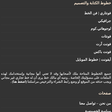
خطوط الكتابة والتصميم
فونتاري | فن الخط
جرافيكي
لوجوهاتي.كوم
فونتات
فونت آرت
فونت باكس
آيفونت | خطوط الموبايل
جميع الخطوط المتاحة ملك لأصحابها وقد لا تعني أنها مجانية وإستخدامك لهذه
الملفات على مسؤليتك الخاصة .. وننبه أي مالك خط يرى أن له خط تجاري غير مجاني
ويجب حذفه من الموقع أو وضع رابط الشراء والترخيص مراسلتنا
(اضغط هنا)
.
صفحات
من نحن – تواصل معنا
سياسة الخصوصية