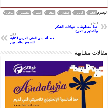
h
nt
es
h
ac
le
ar
er
se
at
eb
gr
الوسوم
ألعاب
أوروبي
إنجليزي
ستايل
قديم
كلاسيكي
يوناني
e
es
n
s
oo
a
t
ge
A
k
m
السابق
خط مخطوطات شهادات الشكر
r
p
والتقدير والتخرج
التالي
p
خط أندلسي الفني العربي لكتابة
النصوص والعناوين
مقالات مشابهة