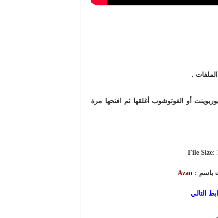
لملفات .
وربوينت أو الفوتوشوب أغلقها ثم افتحها مرة
File Size:
ت باسم :
Azan
بط التالي