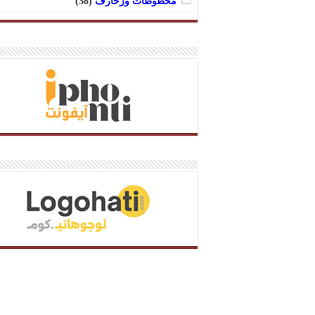
مخطوطات وزخارف
(38)