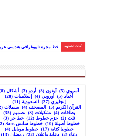
أحدث الخطوط
خط مجرة تايبوغرافي هندسي عربي
آسيوي
(5)
آيفون
(3)
أردو
(3)
أشكال
(8)
أعياد
(5)
أوروبي
(4)
إسلاميات
(28)
إنجليزي
(27)
السعودية
(11)
القرآن الكريم
(5)
المصحف
(4)
بسملات
(2)
بطاقات
(4)
تشكيلات
(3)
تصميم
(35)
ثلث
(2)
حزم خطوط
(12)
خط حر
(3)
خطوط أصيلة
(10)
خطوط سانس Sans
(2)
خطوط كتابة
(17)
خطوط موبايل
(4)
دعاء
(2)
دعاية وإعلان
(22)
رمضان
(13)