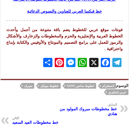
خط فيكسا العربي للعناوين والنصوص الدعائية
فونتات موقع عربي للخطوط يضم باقة متنوعة من أجمل وأحدث
الخطوط العربية والإنجليزية والحزم والمخطوطات والزخارف والأشكال
والرموز للعمل على برامج التصميم والمونتاج والأوفيس والكتابة بإبداع
واحترافية .
S
Pi
M
W
X
F
Te
h
nt
es
h
ac
le
ar
er
se
at
eb
gr
الوسوم
انستقرام
خطوط سانس SANS
خطوط موبايل
سيرف
e
es
n
s
oo
a
عربي إنجليزي
t
ge
A
k
m
السابق
r
p
خط مخطوطات مبروك المولود من
هنادي
p
التالي
خط مخطوطات العيد السعيد