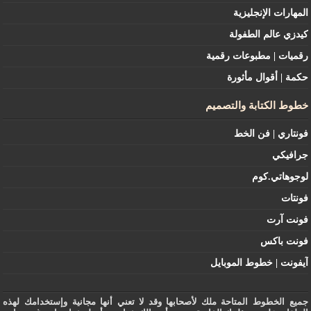
المهارات الإنجليزية
كيدزي عالم الطفولة
رقميات | مطبوعات رقمية
حكمة | أقوال مأثورة
خطوط الكتابة والتصميم
فونتاري | فن الخط
جرافيكي
لوجوهاتي.كوم
فونتات
فونت آرت
فونت باكس
آيفونت | خطوط الموبايل
جميع الخطوط المتاحة ملك لأصحابها وقد لا تعني أنها مجانية وإستخدامك لهذه