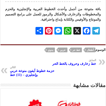
باقة متنوعة من أجمل وأحدث الخطوط العربية والإنجليزية والحزم
والمخطوطات والزخارف والأشكال والرموز للعمل على برامج التصميم
والمونتاج والأوفيس والكتابة بإبداع واحترافية.
S
Pi
M
W
X
F
Te
h
nt
es
h
ac
le
ar
er
se
at
eb
gr
الوسوم
أطفال
خط حر
عربي
يدوي
e
es
n
s
oo
a
t
ge
A
k
m
السابق
خط زخارف وحروف بالخط الحر
r
p
التالي
حزمة خطوط آيفون منوعة عربي
p
وإنجليزي – (11) خط
مقالات مشابهة