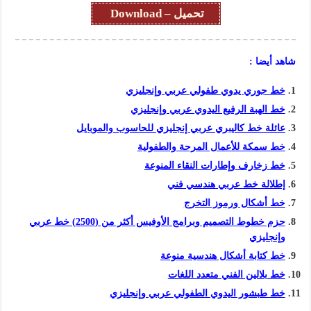
تحميل – Download
شاهد أيضا :
خط جوري يدوي طفولي عربي وإنجليزي
خط الهبة الرفيع اليدوي عربي وإنجليزي
عائلة خط كاليبري عربي إنجليزي للحاسوب والموبايل
خط سمكة للأعمال المرحة والطفولية
خط زخارف وإطارات النقاء المنوعة
إطلالة خط عربي هندسي فني
خط أشكال ورموز التخرج
حزم خطوط التصميم وبرامج الأوفيس أكثر من (2500) خط عربي
وإنجليزي
خط كتابة أشكال هندسية منوعة
خط بلالين الفني متعدد اللغات
خط طبشور اليدوي الطفولي عربي وإنجليزي