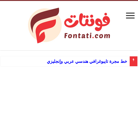
خط مخطوطات عب