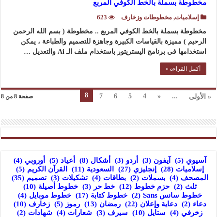
مخطوطة بسملة بالخط الكوفي المربع
إسلاميات
,
مخطوطات وزخارف
623
مخطوطة بسملة بالخط الكوفي المربع .. مخطوطة ( بسم الله الرحمن
الرحيم ) مميزة بالقياسات الكبيرة وجاهزة للتصميم والطباعة ، يمكن
استخدامها في برنامج اليستريتور باستخدام ملف الـ Ai والتعديل …
أكمل القراءة »
8
7
6
5
4
«
...
« الأولى
صفحة 8 من 8
آسيوي
(5)
آيفون
(3)
أردو
(3)
أشكال
(8)
أعياد
(5)
أوروبي
(4)
إسلاميات
(28)
إنجليزي
(27)
السعودية
(11)
القرآن الكريم
(5)
المصحف
(4)
بسملات
(2)
بطاقات
(4)
تشكيلات
(3)
تصميم
(35)
ثلث
(2)
حزم خطوط
(12)
خط حر
(3)
خطوط أصيلة
(10)
خطوط سانس Sans
(2)
خطوط كتابة
(17)
خطوط موبايل
(4)
دعاء
(2)
دعاية وإعلان
(22)
رمضان
(13)
رموز
(5)
زخارف
(10)
زخرفي
(4)
ستايل
(10)
سيرف
(3)
شعارات
(4)
شهادات
(2)