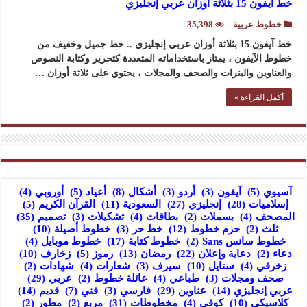
خط آيفون 15 بثلاثة أوزان عربي إنجليزي
خطوط عربية
35,398
خط آيفون 15 بثلاثة أوزان عربي إنجليزي .. خط جميل وخفيف من
خطوط الآيفون ، يمتاز باستخداماته المتعددة كتحرير وكتابة النصوص
والعناوين والبنرات والصحف والمجلات ، يحتوي على ثلاثة أوزان …
أكمل القراءة »
آسيوي
(5)
آيفون
(3)
أردو
(3)
أشكال
(8)
أعياد
(5)
أوروبي
(4)
إسلاميات
(28)
إنجليزي
(27)
السعودية
(11)
القرآن الكريم
(5)
المصحف
(4)
بسملات
(2)
بطاقات
(4)
تشكيلات
(3)
تصميم
(35)
ثلث
(2)
حزم خطوط
(12)
خط حر
(3)
خطوط أصيلة
(10)
خطوط سانس Sans
(2)
خطوط كتابة
(17)
خطوط موبايل
(4)
دعاء
(2)
دعاية وإعلان
(22)
رمضان
(13)
رموز
(5)
زخارف
(10)
زخرفي
(4)
ستايل
(10)
سيرف
(3)
شعارات
(4)
شهادات
(2)
صحف ومجلات
(3)
طباعي
(4)
عائلة خطوط
(2)
عربي
(29)
عربي إنجليزي
(14)
عناوين
(29)
فارسي
(3)
فني
(7)
قديم
(14)
كلاسيكي
(10)
كوفي
(4)
مخطوطات
(31)
مربع
(2)
مطور
(2)