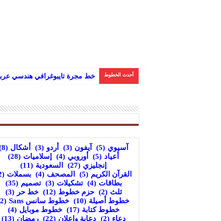
أحدث الخطوط
خط مجرة تايبوغرافي هندسي عربي
آسيوي
(5)
آيفون
(3)
أردو
(3)
أشكال
(8)
أعياد
(5)
أوروبي
(4)
إسلاميات
(28)
إنجليزي
(27)
السعودية
(11)
القرآن الكريم
(5)
المصحف
(4)
بسملات
(2)
بطاقات
(4)
تشكيلات
(3)
تصميم
(35)
ثلث
(2)
حزم خطوط
(12)
خط حر
(3)
خطوط أصيلة
(10)
خطوط سانس Sans
(2)
خطوط كتابة
(17)
خطوط موبايل
(4)
دعاء
(2)
دعاية وإعلان
(22)
رمضان
(13)