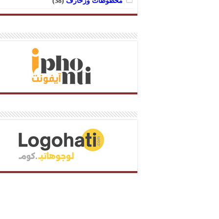
مخطوطات وزخارف
(38)