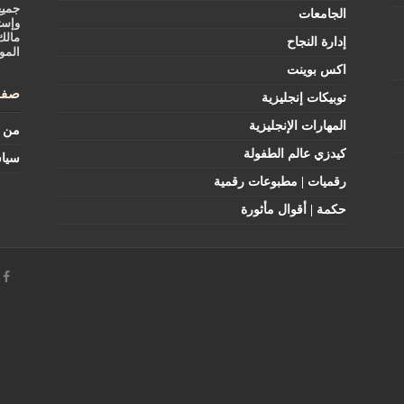
جميع
الجامعات
وإست
مالك
إدارة النجاح
المو
اكس بوينت
صفح
توبيكات إنجليزية
المهارات الإنجليزية
من ن
كيدزي عالم الطفولة
سيا
رقميات | مطبوعات رقمية
حكمة | أقوال مأثورة