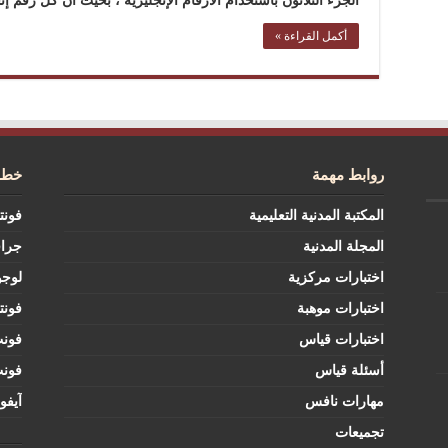
الجزء الثلاثون باستخدام الأرقام الإنجليزية ، بحيث أن كل رقم 
أكمل القراءة »
روابط مهمة
خطوط
المكتبة المدنية التعليمية
فونت
المجلة المدنية
جرا
اختبارات مركزية
لوجو
اختبارات موهبة
فونت
اختبارات قياس
فون
أسئلة قياس
فون
مهارات نافس
آيفو
تجميعات