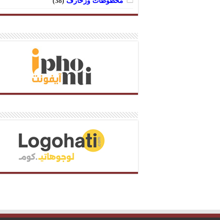
مخطوطات وزخارف
(38)