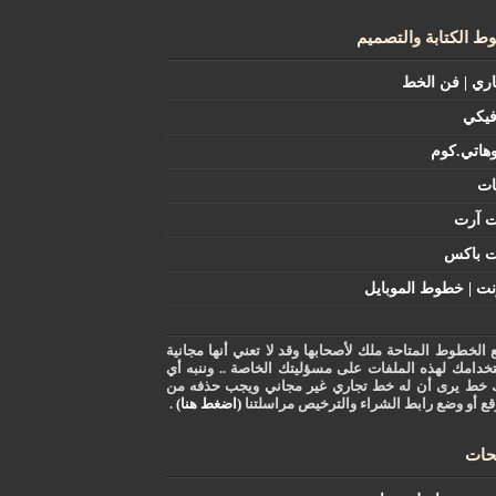
 الكتابة والتصميم
اري | فن الخط
فيكي
هاتي.كوم
ات
ت آرت
ت باكس
نت | خطوط الموبايل
 الخطوط المتاحة ملك لأصحابها وقد لا تعني أنها مجانية
خدامك لهذه الملفات على مسؤليتك الخاصة .. وننبه أي
 خط يرى أن له خط تجاري غير مجاني ويجب حذفه من
قع أو وضع رابط الشراء والترخيص مراسلتنا
(اضغط هنا)
.
ات