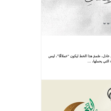
عادل، صُممَ هذا الخط ليكون “عملاقًا”، ليس