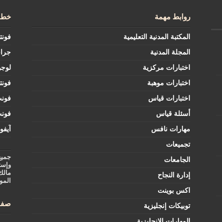
روابط مهمة
خطوط
المكتبة المدنية التعليمية
فونت
المجلة المدنية
جرا
اختبارات مركزية
لوجو
اختبارات موهبة
فونت
اختبارات قياس
فون
أسئلة قياس
فون
مهارات نافس
آيفو
تجميعات
جميع
الجامعات
وإست
مالك
إدارة النجاح
المو
اكس بوينت
صفح
توبيكات إنجليزية
المهارات الإنجليزية