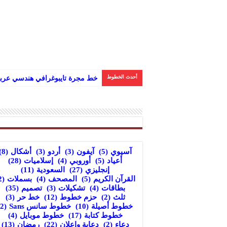
أحدث الخطوط
خط مجرة تايبوغرافي هندسي عربي
آسيوي
(5)
آيفون
(3)
أردو
(3)
أشكال
(8)
أعياد
(5)
أوروبي
(4)
إسلاميات
(28)
إنجليزي
(27)
السعودية
(11)
القرآن الكريم
(5)
المصحف
(4)
بسملات
(2)
بطاقات
(4)
تشكيلات
(3)
تصميم
(35)
ثلث
(2)
حزم خطوط
(12)
خط حر
(3)
خطوط أصيلة
(10)
خطوط سانس Sans
(2)
خطوط كتابة
(17)
خطوط موبايل
(4)
دعاء
(2)
دعاية وإعلان
(22)
رمضان
(13)