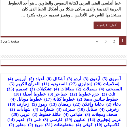
خط أندلسي الفني العربي لكتابة النصوص والعناوين .. هو أحد الخطوط
العربية القديمة والذي يحاكي شكلا من أشكال الخط الذي كان
يستخدمها الناس في الأندلس .. ويتميز تصميم حروفه بكثرة …
أكمل القراءة »
1
»
3
2
صفحة 1 من 3
آسيوي
(5)
آيفون
(3)
أردو
(3)
أشكال
(8)
أعياد
(5)
أوروبي
(4)
إسلاميات
(28)
إنجليزي
(27)
السعودية
(11)
القرآن الكريم
(5)
المصحف
(4)
بسملات
(2)
بطاقات
(4)
تشكيلات
(3)
تصميم
(35)
ثلث
(2)
حزم خطوط
(12)
خط حر
(3)
خطوط أصيلة
(10)
خطوط سانس Sans
(2)
خطوط كتابة
(17)
خطوط موبايل
(4)
دعاء
(2)
دعاية وإعلان
(22)
رمضان
(13)
رموز
(5)
زخارف
(10)
زخرفي
(4)
ستايل
(10)
سيرف
(3)
شعارات
(4)
شهادات
(2)
صحف ومجلات
(3)
طباعي
(4)
عائلة خطوط
(2)
عربي
(29)
عربي إنجليزي
(14)
عناوين
(29)
فارسي
(3)
فني
(7)
قديم
(14)
كلاسيكي
(10)
كوفي
(4)
مخطوطات
(31)
مربع
(2)
مطور
(2)