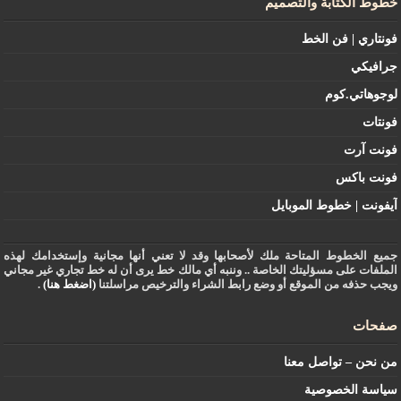
خطوط الكتابة والتصميم
فونتاري | فن الخط
جرافيكي
لوجوهاتي.كوم
فونتات
فونت آرت
فونت باكس
آيفونت | خطوط الموبايل
جميع الخطوط المتاحة ملك لأصحابها وقد لا تعني أنها مجانية وإستخدامك لهذه
الملفات على مسؤليتك الخاصة .. وننبه أي مالك خط يرى أن له خط تجاري غير مجاني
ويجب حذفه من الموقع أو وضع رابط الشراء والترخيص مراسلتنا
(اضغط هنا)
.
صفحات
من نحن – تواصل معنا
سياسة الخصوصية