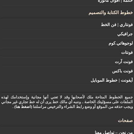
حكمة | أقوال مأثورة
خطوط الكتابة والتصميم
فونتاري | فن الخط
جرافيكي
لوجوهاتي.كوم
فونتات
فونت آرت
فونت باكس
آيفونت | خطوط الموبايل
جميع الخطوط المتاحة ملك لأصحابها وقد لا تعني أنها مجانية وإستخدامك لهذه
الملفات على مسؤليتك الخاصة .. وننبه أي مالك خط يرى أن له خط تجاري غير مجاني
ويجب حذفه من الموقع أو وضع رابط الشراء والترخيص مراسلتنا
(اضغط هنا)
.
صفحات
من نحن – تواصل معنا