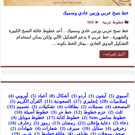
خط نسخ عربي وزنين عادي وسميك
خطوط عربية
668
خط نسخ عربي وزنين عادي وسميك .. أحد خطوط عائلة النسخ الكبيرة
والشهيرة ، خط عربي لا يدعم التشكيل الآلي ولكن يمكن استخدام
التشكيل اليدوي العادي ، يمتاز الخط بكونه …
أكمل القراءة »
آسيوي
(5)
آيفون
(3)
أردو
(3)
أشكال
(8)
أعياد
(5)
أوروبي
(4)
إسلاميات
(28)
إنجليزي
(27)
السعودية
(11)
القرآن الكريم
(5)
المصحف
(4)
بسملات
(2)
بطاقات
(4)
تشكيلات
(3)
تصميم
(35)
ثلث
(2)
حزم خطوط
(12)
خط حر
(3)
خطوط أصيلة
(10)
خطوط سانس Sans
(2)
خطوط كتابة
(17)
خطوط موبايل
(4)
دعاء
(2)
دعاية وإعلان
(22)
رمضان
(13)
رموز
(5)
زخارف
(10)
زخرفي
(4)
ستايل
(10)
سيرف
(3)
شعارات
(4)
شهادات
(2)
صحف ومجلات
(3)
طباعي
(4)
عائلة خطوط
(2)
عربي
(29)