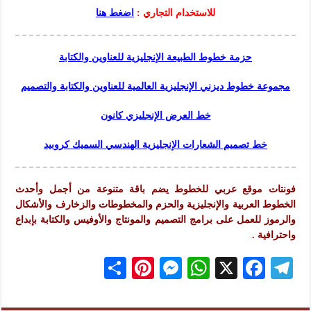
للاستخدام التجاري :
اضغط هنا
حزمة خطوط الطبيعة الإنجليزية للعناوين والكتابة
مجموعة خطوط ديزني الإنجليزية العالمية للعناوين والكتابة والتصميم
خط العرض الإنجليزي كانون
خط تصميم الشعارات الإنجليزية الهندسي السميك كروبيد
فونتات موقع عربي للخطوط يضم باقة متنوعة من أجمل وأحدث
الخطوط العربية والإنجليزية والحزم والمخطوطات والزخارف والأشكال
والرموز للعمل على برامج التصميم والمونتاج والأوفيس والكتابة بإبداع
واحترافية .
S
Pi
M
W
X
F
Te
h
nt
es
h
ac
le