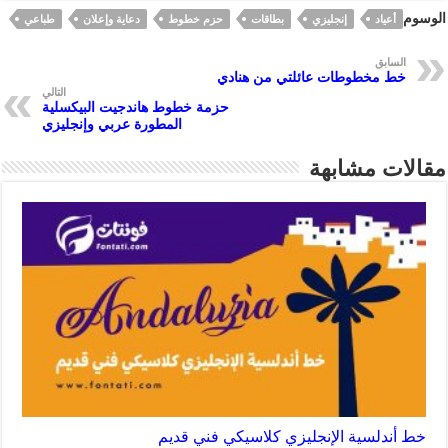
ar
er
se
at
eb
gr
الوسوم
أعياد
إنجليزي
بطاقات
حزم خطوط
دعاية وإعلان
طباعي
e
es
n
s
oo
a
t
ge
A
k
m
السابق
خط مخطوطات عائلتي من هنادي
r
p
التالي
حزمة خطوط هاندجيت البيكسلية
p
المطورة عربي وإنجليزي
مقالات مشابهة
خط أندلسية الإنجليزي كلاسيكي فني قديم