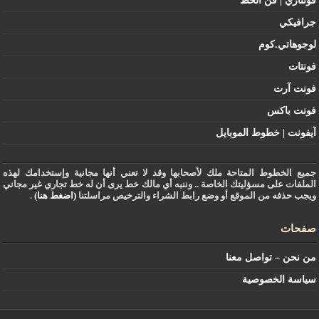
فونتاري | فن الخط
جرافيكي
لوجوهاتي.كوم
فونتات
فونت آرت
فونت باكس
آيفونت | خطوط الموبايل
جميع الخطوط المتاحة ملك لأصحابها وقد لا تعني أنها مجانية وإستخدامك لهذه
الملفات على مسؤليتك الخاصة .. وننبه أي مالك خط يرى أن له خط تجاري غير مجاني
ويجب حذفه من الموقع أو وضع رابط الشراء والترخيص مراسلتنا
(اضغط هنا)
.
صفحات
من نحن – تواصل معنا
سياسة الخصوصية