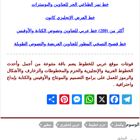
خط نمر الطباعي الحر للعناوين والبوسترات
خط العرض الإنجليزي كانون
أكثر من (200) خط عربي للعناوين ونصوص الكتابة والأوفيس
خط فصيح النسخي المطور للعناوين العريضة والنصوص الطويلة
فونتات موقع عربي للخطوط يضم باقة متنوعة من أجمل وأحدث
الخطوط العربية والإنجليزية والحزم والمخطوطات والزخارف والأشكال
والرموز للعمل على برامج التصميم والمونتاج والأوفيس والكتابة بإبداع
واحترافية .
S
Pi
M
W
X
F
Te
h
nt
es
h
ac
le
ar
er
se
at
eb
gr
الوسوم
بيكسل
حزم خطوط
عربي إنجليزي
مطور
e
es
n
s
oo
a
t
ge
A
k
m
السابق