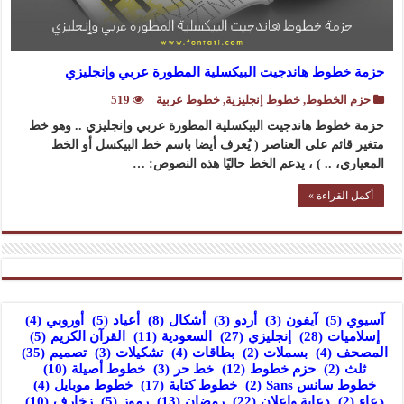
حزمة خطوط هاندجيت البيكسلية المطورة عربي وإنجليزي
حزم الخطوط
,
خطوط إنجليزية
,
خطوط عربية
519
حزمة خطوط هاندجيت البيكسلية المطورة عربي وإنجليزي .. وهو خط
متغير قائم على العناصر ( يُعرف أيضا باسم خط البيكسل أو الخط
المعياري، .. ) ، يدعم الخط حاليًا هذه النصوص: …
أكمل القراءة »
آسيوي
(5)
آيفون
(3)
أردو
(3)
أشكال
(8)
أعياد
(5)
أوروبي
(4)
إسلاميات
(28)
إنجليزي
(27)
السعودية
(11)
القرآن الكريم
(5)
المصحف
(4)
بسملات
(2)
بطاقات
(4)
تشكيلات
(3)
تصميم
(35)
ثلث
(2)
حزم خطوط
(12)
خط حر
(3)
خطوط أصيلة
(10)
خطوط سانس Sans
(2)
خطوط كتابة
(17)
خطوط موبايل
(4)
دعاء
(2)
دعاية وإعلان
(22)
رمضان
(13)
رموز
(5)
زخارف
(10)