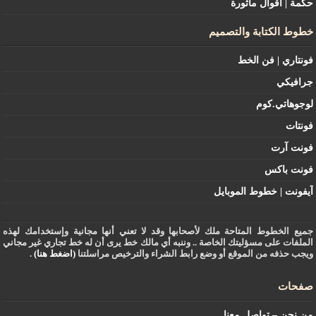
حكمة | أقوال مأثورة
خطوط الكتابة والتصميم
فونتاري | فن الخط
جرافيكي
لوجوهاتي.كوم
فونتات
فونت آرت
فونت باكس
آيفونت | خطوط الموبايل
جميع الخطوط المتاحة ملك لأصحابها وقد لا تعني أنها مجانية وإستخدامك لهذه
الملفات على مسؤليتك الخاصة .. وننبه أي مالك خط يرى أن له خط تجاري غير مجاني
ويجب حذفه من الموقع أو وضع رابط الشراء والترخيص مراسلتنا
(اضغط هنا)
.
صفحات
من نحن – تواصل معنا