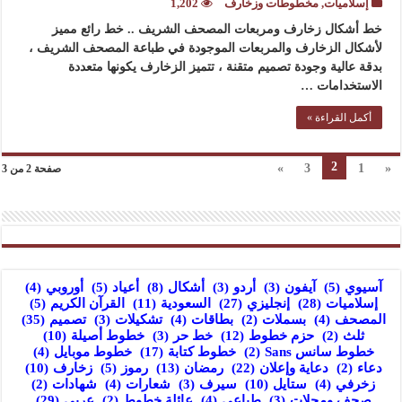
إسلاميات
,
مخطوطات وزخارف
1,202
خط أشكال زخارف ومربعات المصحف الشريف .. خط رائع مميز
لأشكال الزخارف والمربعات الموجودة في طباعة المصحف الشريف ،
بدقة عالية وجودة تصميم متقنة ، تتميز الزخارف يكونها متعددة
الاستخدامات …
أكمل القراءة »
2
»
3
1
«
صفحة 2 من 3
آسيوي
(5)
آيفون
(3)
أردو
(3)
أشكال
(8)
أعياد
(5)
أوروبي
(4)
إسلاميات
(28)
إنجليزي
(27)
السعودية
(11)
القرآن الكريم
(5)
المصحف
(4)
بسملات
(2)
بطاقات
(4)
تشكيلات
(3)
تصميم
(35)
ثلث
(2)
حزم خطوط
(12)
خط حر
(3)
خطوط أصيلة
(10)
خطوط سانس Sans
(2)
خطوط كتابة
(17)
خطوط موبايل
(4)
دعاء
(2)
دعاية وإعلان
(22)
رمضان
(13)
رموز
(5)
زخارف
(10)
زخرفي
(4)
ستايل
(10)
سيرف
(3)
شعارات
(4)
شهادات
(2)
صحف ومجلات
(3)
طباعي
(4)
عائلة خطوط
(2)
عربي
(29)